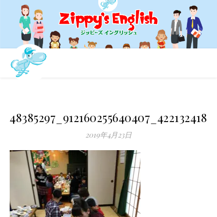
48385297_912160255640407_4221324189
2019年4月23日