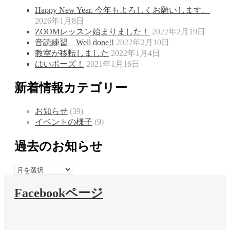
Happy New Year. 今年もよろしくお願いします。
2026年1月8日
ZOOMレッスン始まりました！
2022年2月19日
音読練習 Well done!!
2022年2月10日
教室が移転しました
2022年1月4日
はいポーズ！
2021年1月16日
新着情報カテゴリー
お知らせ
(39)
イベントの様子
(9)
過去のお知らせ
過
去
Facebookページ
の
お
知
ら