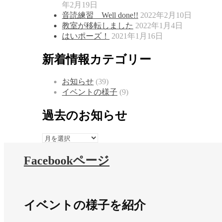
年2月19日
音読練習 Well done!!
2022年2月10日
教室が移転しました
2022年1月4日
はいポーズ！
2021年1月16日
新着情報カテゴリー
お知らせ
(39)
イベントの様子
(9)
過去のお知らせ
過
去
Facebookページ
の
お
知
ら
せ
イベントの様子を紹介